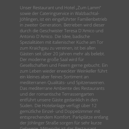
Unser Restaurant und Hotel „Zum Lamm“
sowie der Cateringservice in Walzbachtal-
Jöhlingen, ist ein eingeführter Familienbetrieb
in zweiter Generation. Betrieben wird dieser
durch die Geschwister Teresa D´Amico und
Antonio D´Amico. Die Idee, badische
Spezialitäten mit italienischer Küche am Tor
zum Kraichgau zu vereinen, ist bei allen
Gästen seit über 20 Jahren mehr als beliebt.
Der moderne große Saal wird für
Gesellschaften und Feiern gerne gebucht. Ein
zum Leben wieder erweckter Weinkeller führt
ein kleines aber feines Sortiment an
mediterranen Qualitäts- und Spitzenweinen.
Das mediterrane Ambiente des Restaurants
und der romantische Terrassengarten
entführt unsere Gäste gedanklich in den
Süden. Die Hotelanlage verfügt über 12
gemütliche Einzel- und Doppelzimmer mit
entsprechendem Komfort. Parkplätze entlang
der Jöhlinger Straße sorgen für sehr kurze
Gehwege. Mittwochs ist das Restaurant