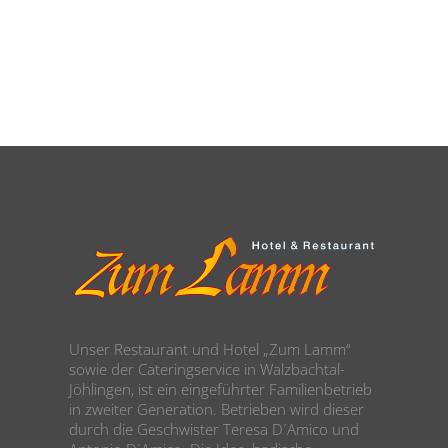
Unser Restaurant und Hotel „Zum Lamm“
sowie der Cateringservice in Walzbachtal-
Jöhlingen, ist ein eingeführter Familienbetrieb
in zweiter Generation. Betrieben wird dieser
durch die Geschwister Teresa D´Amico und