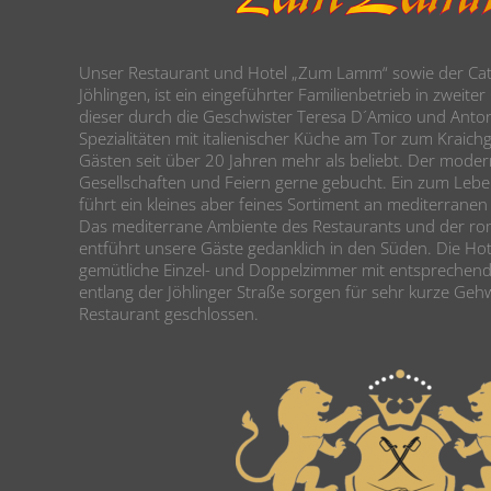
Unser Restaurant und Hotel „Zum Lamm“ sowie der Cate
Jöhlingen, ist ein eingeführter Familienbetrieb in zweite
dieser durch die Geschwister Teresa D´Amico und Anton
Spezialitäten mit italienischer Küche am Tor zum Kraichga
Gästen seit über 20 Jahren mehr als beliebt. Der moder
Gesellschaften und Feiern gerne gebucht. Ein zum Lebe
führt ein kleines aber feines Sortiment an mediterranen
Das mediterrane Ambiente des Restaurants und der ro
entführt unsere Gäste gedanklich in den Süden. Die Hot
gemütliche Einzel- und Doppelzimmer mit entsprechen
entlang der Jöhlinger Straße sorgen für sehr kurze Geh
Restaurant geschlossen.