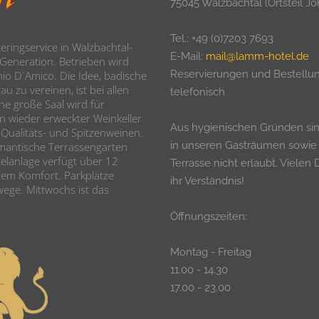
75045 Walzbachtal (Ortsteil Jö
Tel.: +49 (0)7203 7693
ringservice in Walzbachtal-
E-Mail:
mail@lamm-hotel.de
r Generation. Betrieben wird
Reservierungen und Bestellu
io D´Amico. Die Idee, badische
u zu vereinen, ist bei allen
telefonisch
ne große Saal wird für
n wieder erweckter Weinkeller
Aus hygienischen Gründen si
 Qualitäts- und Spitzenweinen.
in unseren Gasträumen sowie
mantische Terrassengarten
elanlage verfügt über 12
Terrasse nicht erlaubt. Vielen 
dem Komfort. Parkplätze
ihr Verständnis!
wege. Mittwochs ist das
Öffnungszeiten:
Montag - Freitag
11.00 - 14.30
17.00 - 23.00