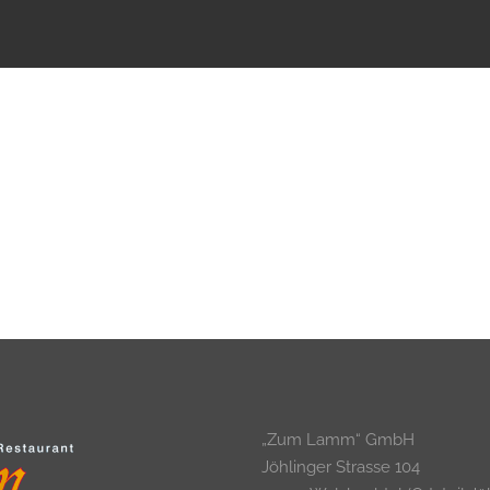
„Zum Lamm“ GmbH
Jöhlinger Strasse 104