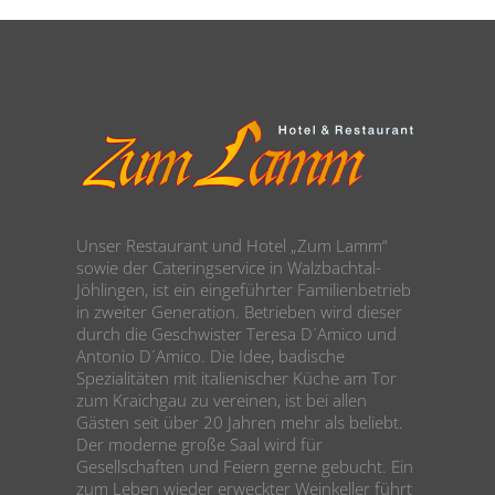
Unser Restaurant und Hotel „Zum Lamm“
sowie der Cateringservice in Walzbachtal-
Jöhlingen, ist ein eingeführter Familienbetrieb
in zweiter Generation. Betrieben wird dieser
durch die Geschwister Teresa D´Amico und
Antonio D´Amico. Die Idee, badische
Spezialitäten mit italienischer Küche am Tor
zum Kraichgau zu vereinen, ist bei allen
Gästen seit über 20 Jahren mehr als beliebt.
Der moderne große Saal wird für
Gesellschaften und Feiern gerne gebucht. Ein
zum Leben wieder erweckter Weinkeller führt