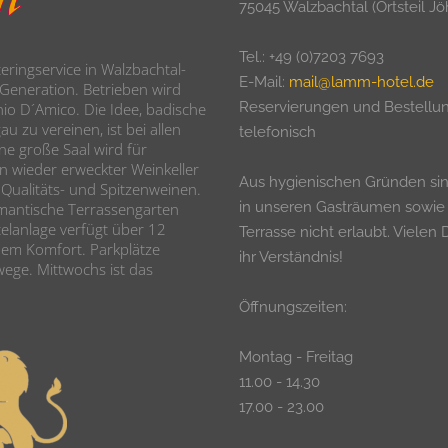
75045 Walzbachtal (Ortsteil Jö
Tel.: +49 (0)7203 7693
ringservice in Walzbachtal-
E-Mail:
mail@lamm-hotel.de
r Generation. Betrieben wird
Reservierungen und Bestellu
io D´Amico. Die Idee, badische
u zu vereinen, ist bei allen
telefonisch
ne große Saal wird für
n wieder erweckter Weinkeller
Aus hygienischen Gründen si
 Qualitäts- und Spitzenweinen.
in unseren Gasträumen sowie
mantische Terrassengarten
elanlage verfügt über 12
Terrasse nicht erlaubt. Vielen 
dem Komfort. Parkplätze
ihr Verständnis!
wege. Mittwochs ist das
Öffnungszeiten:
Montag - Freitag
11.00 - 14.30
17.00 - 23.00