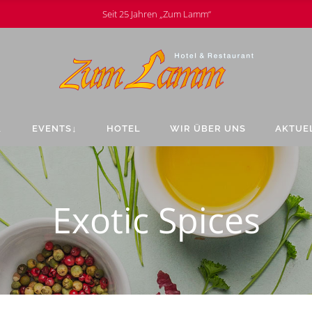
Seit 25 Jahren „Zum Lamm“
↓
EVENTS↓
HOTEL
WIR ÜBER UNS
AKTUE
Exotic Spices