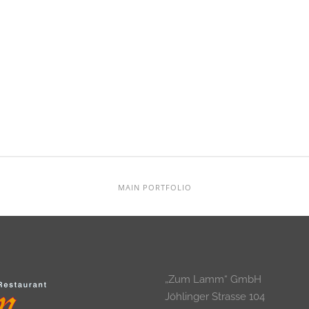
MAIN PORTFOLIO
„Zum Lamm“ GmbH
Jöhlinger Strasse 104