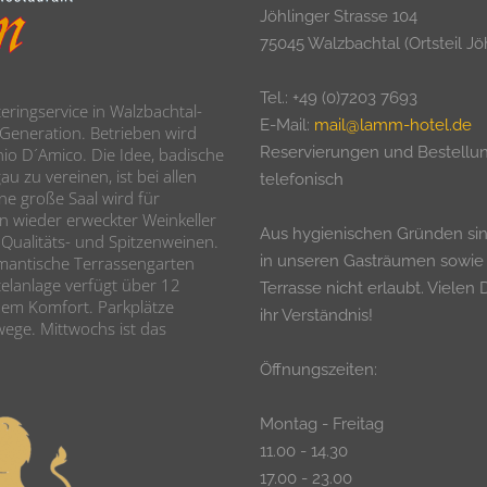
Jöhlinger Strasse 104
75045 Walzbachtal (Ortsteil Jö
Tel.: +49 (0)7203 7693
ringservice in Walzbachtal-
E-Mail:
mail@lamm-hotel.de
r Generation. Betrieben wird
Reservierungen und Bestellu
io D´Amico. Die Idee, badische
u zu vereinen, ist bei allen
telefonisch
ne große Saal wird für
n wieder erweckter Weinkeller
Aus hygienischen Gründen si
 Qualitäts- und Spitzenweinen.
in unseren Gasträumen sowie
mantische Terrassengarten
elanlage verfügt über 12
Terrasse nicht erlaubt. Vielen 
dem Komfort. Parkplätze
ihr Verständnis!
wege. Mittwochs ist das
Öffnungszeiten:
Montag - Freitag
11.00 - 14.30
17.00 - 23.00