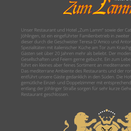
Unser Restaurant und Hotel „Zum Lamm“ sowie der Cate
Jöhlingen, ist ein eingeführter Familienbetrieb in zweite
dieser durch die Geschwister Teresa D´Amico und Anton
Spezialitäten mit italienischer Küche am Tor zum Kraichga
Gästen seit über 20 Jahren mehr als beliebt. Der moder
Gesellschaften und Feiern gerne gebucht. Ein zum Lebe
führt ein kleines aber feines Sortiment an mediterranen
Das mediterrane Ambiente des Restaurants und der ro
entführt unsere Gäste gedanklich in den Süden. Die Hot
gemütliche Einzel- und Doppelzimmer mit entsprechen
entlang der Jöhlinger Straße sorgen für sehr kurze Geh
Restaurant geschlossen.