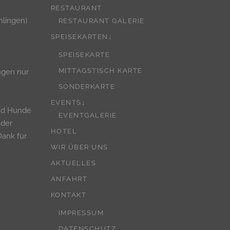
RESTAURANT
hlingen)
RESTAURANT GALERIE
SPEISEKARTEN↓
SPEISEKARTE
MITTAGSTISCH KARTE
ngen nur
SONDERKARTE
EVENTS↓
nd Hunde
EVENTGALERIE
 der
HOTEL
Dank für
WIR ÜBER UNS
AKTUELLES
ANFAHRT
KONTAKT
IMPRESSUM
DATENSCHUTZ